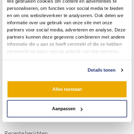
We gebruiken cookies om content en advertenties te
personaliseren, om functies voor social media te bieden
en om ons websiteverkeer te analyseren. Ook delen we
MET DE VIP TOURINGCAR
informatie over uw gebruik van onze site met onze
partners voor social media, adverteren en analyse. Deze
NAAR NORMANDIË
partners kunnen deze gegevens combineren met andere
informatie die u aan ze heeft verstrekt of die ze hebben
Afgelopen zomer vertrok onze VIP touringcar naar Normandië om
verzameld op basis van uw gebruik van hun services.
de herdenking bij te wonen. Deze rit werd als onvergetelijk
ervaren. Langs prachtige uitgestrekte vlakten richting de zee waar
Details tonen
de slag rond D-Day voltrok. Het D-Day museum was ook één van…
READ MORE
Alles toestaan
Zoeken
Aanpassen
naar:
Recente berichten