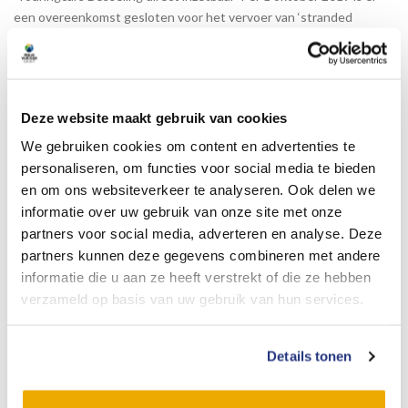
een overeenkomst gesloten voor het vervoer van ‘stranded
passengers’.
Besseling Travel brengt passagiers bij uitval van een toestel of vlucht naar
gecontracteerde hotels in de regio, maar ook naar buitenlandse
luchthavens. KLM heeft de complete vervoerscoördinatie ondergebracht bij
Deze website maakt gebruik van cookies
het regiecentrum van Pouw Vervoer in Vianen. Besseling Travel gaat in
We gebruiken cookies om content en advertenties te
hiervoor opdracht rijden .
personaliseren, om functies voor social media te bieden
Johan Pouw, DGA van de Pouw Vervoer
en om ons websiteverkeer te analyseren. Ook delen we
Groep licht toe: “Wij zijn ontzettend
informatie over uw gebruik van onze site met onze
content dat wij deze dienstverlening voor
partners voor social media, adverteren en analyse. Deze
de KLM en haar Sky Team Partners mogen
partners kunnen deze gegevens combineren met andere
verzorgen. Na de overname van Besseling
informatie die u aan ze heeft verstrekt of die ze hebben
Travel in 2018 hebben wij ons bedrijf nog
verzameld op basis van uw gebruik van hun services.
breder ontwikkeld. Wij hebben de
ervaringen van beide bedrijven en hun medewerkers
samengevoegd in een krachtig 24/7 regiecentrum, wat uniek is in
Details tonen
onze branche.”
Dit is de plek waar Besseling in het verleden naast de ‘stranded