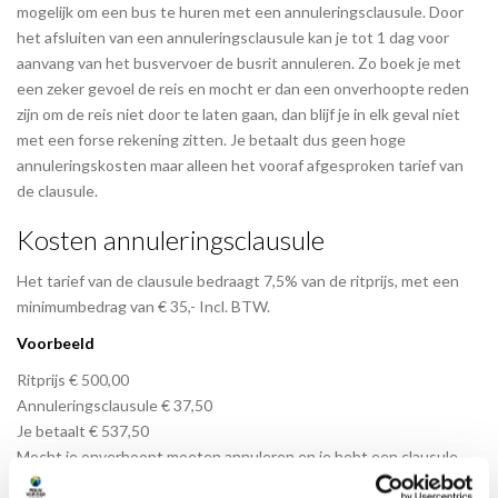
mogelijk om een bus te huren met een annuleringsclausule. Door
het afsluiten van een annuleringsclausule kan je tot 1 dag voor
aanvang van het busvervoer de busrit annuleren. Zo boek je met
een zeker gevoel de reis en mocht er dan een onverhoopte reden
zijn om de reis niet door te laten gaan, dan blijf je in elk geval niet
met een forse rekening zitten. Je betaalt dus geen hoge
annuleringskosten maar alleen het vooraf afgesproken tarief van
de clausule.
Kosten annuleringsclausule
Het tarief van de clausule bedraagt 7,5% van de ritprijs, met een
minimumbedrag van € 35,- Incl. BTW.
Voorbeeld
Ritprijs € 500,00
Annuleringsclausule € 37,50
Je betaalt € 537,50
Mocht je onverhoopt moeten annuleren en je hebt een clausule
afgesloten betaal je in dit voorbeeld €37,50,- annuleringskosten.